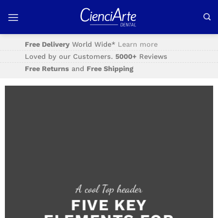
Saltar
al
contenido
Free Delivery
World Wide*
Learn more
Loved by our Customers.
5000+
Reviews
Free Returns
and
Free Shipping
A cool Top header
FIVE KEY